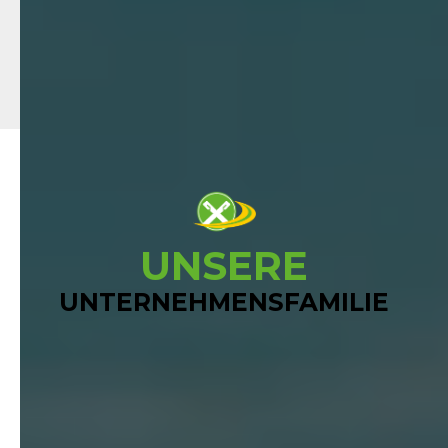
300+
MITARBEITER
13
STANDORTE
11
GESCHÄFTSSPARTEN
UNSERE
UNTERNEHMENSFAMILIE